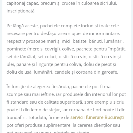
capitonaj capac, precum și crucea în culoarea sicriului,
inscripționată.
Pe lângă aceste, pachetele complete includ și toate cele
necesare pentru desfășurarea slujbei de înmormântare,
respectiv prosoape mari și mici, batiste, bănuți, lumânări,
pominete (mere și covrigi), colive, pachete pentru împărțit,
set de tămâiat, set colaci, o sticlă cu vin, o sticlă cu vin și
ulei, pahare și lingurițe pentru colivă, doliu de piept și
doliu de ușă, lumânări, candele și coroană din garoafe.
În funcție de alegerea fiecăruia, pachetele pot fi mai
scumpe sau mai ieftine, iar produsele din interiorul lor pot
fi standard sau de calitate superioară, spre exemplu sicriul
poate fi din lemn de stejar, iar coroana de flori poate fi din
trandafiri. Totodată, firmele de
servicii funerare București
pot oferi produse suplimentare, la cererea clienților sau
pot personaliza uneori ofertele existente.