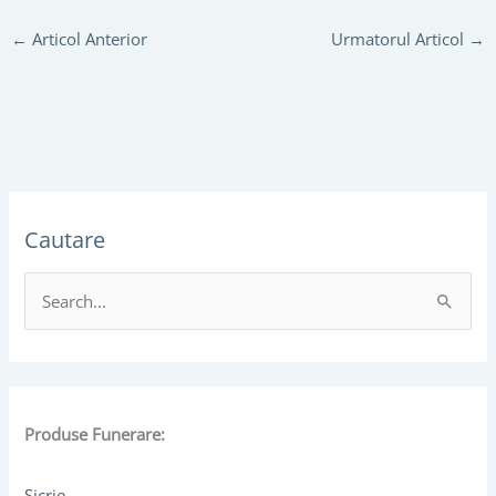
←
Articol Anterior
Urmatorul Articol
→
Cautare
S
e
a
r
c
Produse Funerare:
h
Sicrie