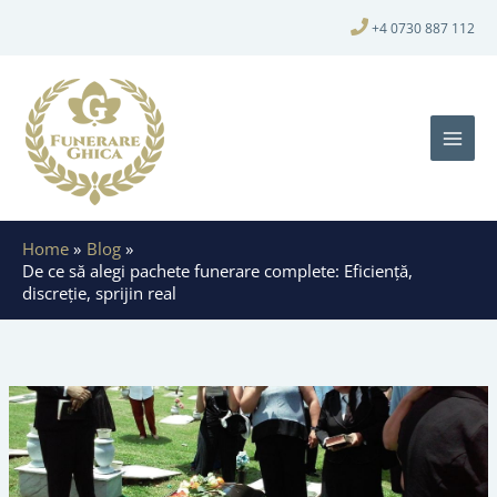
+4 0730 887 112
Home
Blog
De ce să alegi pachete funerare complete: Eficiență,
discreție, sprijin real