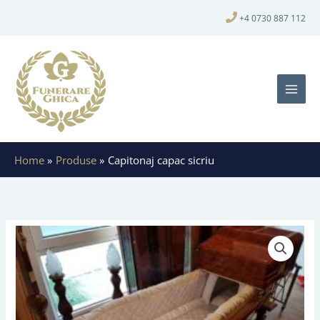
+4 0730 887 112
Home
Produse
Capitonaj capac sicriu