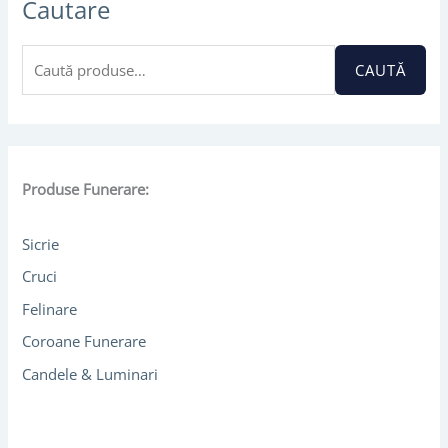
Cautare
a
u
t
CAUTĂ
ă
d
u
p
Produse Funerare:
ă
:
Sicrie
Cruci
Felinare
Coroane Funerare
Candele & Luminari