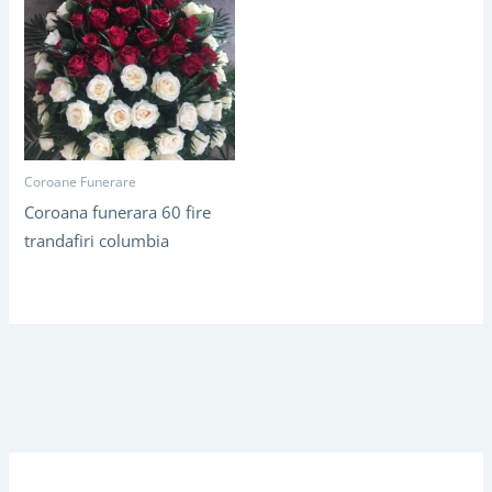
Coroane Funerare
Coroana funerara 60 fire
trandafiri columbia
C