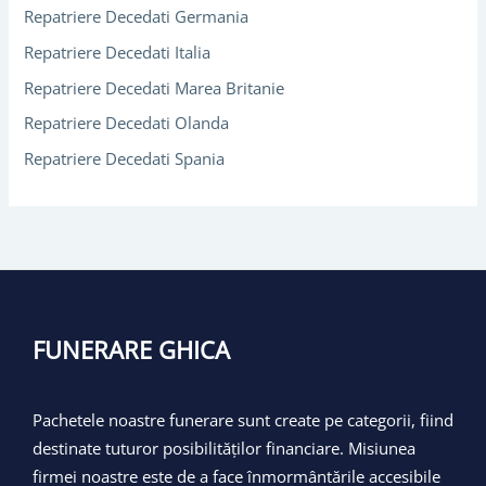
Repatriere Decedati Germania
Repatriere Decedati Italia
Repatriere Decedati Marea Britanie
Repatriere Decedati Olanda
Repatriere Decedati Spania
FUNERARE GHICA
Pachetele noastre funerare sunt create pe categorii, fiind
destinate tuturor posibilităților financiare. Misiunea
firmei noastre este de a face înmormântările accesibile